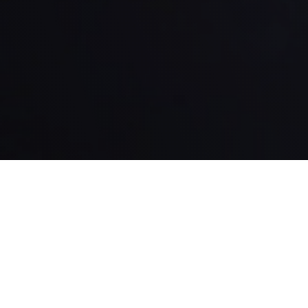
1995
First public Dj Mix Session
Belgium